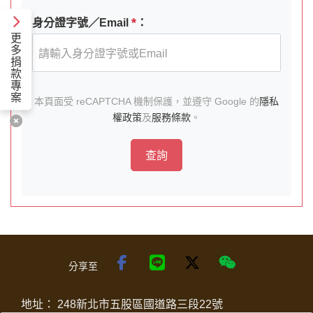
*
身分證字號／Email
：
更
多
捐
款
專
案
本頁面受 reCAPTCHA 機制保護，並遵守 Google 的
隱私
權政策
及
服務條款
。
查詢
分享至
地址：
248新北市五股區國道路三段22號