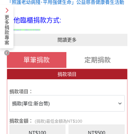
「照護老幼病殘･平甩強健生命」公益慈善健康養生活動
更
其他臨櫃捐款方式:
多
捐
郵政劃撥
款
專
閱讀更多
案
戶名：社團法人中華民國梅門一氣流行養生學會
劃撥帳號：19728050
請您至郵局索取劃撥單，並請詳細填寫捐款人聯絡資料，
單筆捐款
定期捐款
完成劃撥。
捐款項目
銀行臨櫃匯款
戶名: 社團法人中華民國梅門一氣流行養生學會
捐款項目：
匯款銀行：第一銀行光復分行
匯款帳號：153-10-050857(銀行代號007)
捐款金額：
(捐款)最低金額為NT$100
NT$100
NT$500